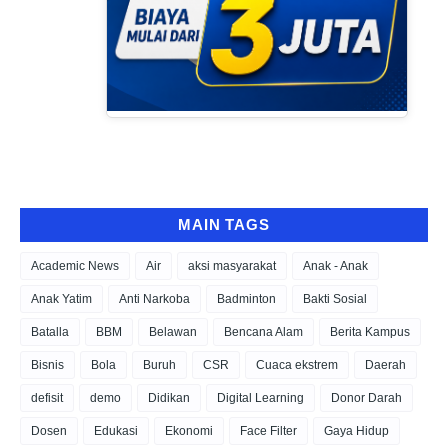
MAIN TAGS
Academic News
Air
aksi masyarakat
Anak - Anak
Anak Yatim
Anti Narkoba
Badminton
Bakti Sosial
Batalla
BBM
Belawan
Bencana Alam
Berita Kampus
Bisnis
Bola
Buruh
CSR
Cuaca ekstrem
Daerah
defisit
demo
Didikan
Digital Learning
Donor Darah
Dosen
Edukasi
Ekonomi
Face Filter
Gaya Hidup