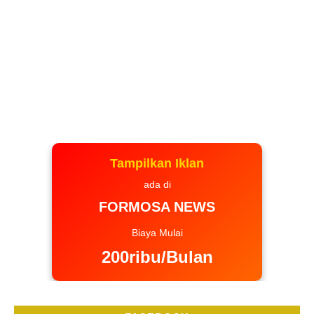
Tampilkan Iklan
ada di
FORMOSA NEWS
Biaya Mulai
200ribu/Bulan