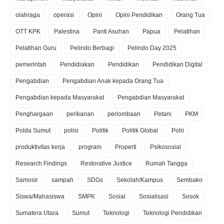
olahraga
operasi
Opini
Opini Pendidikan
Orang Tua
OTT KPK
Palestina
Panti Asuhan
Papua
Pelatihan
Pelatihan Guru
Pelindo Berbagi
Pelindo Day 2025
pemerintah
Pendidiakan
Pendidikan
Pendidikan Digital
Pengabdian
Pengabdian Anak kepada Orang Tua
Pengabdian kepada Masyarakat
Pengabdian Masyarakat
Penghargaan
perikanan
perlombaan
Petani
PKM
Polda Sumut
polisi
Politik
Politik Global
Polri
produktivitas kerja
program
Properti
Psikososial
Research Findings
Restorative Justice
Rumah Tangga
Samosir
sampah
SDGs
Sekolah/Kampus
Sembako
Siswa/Mahasiswa
SMPK
Sosial
Sosialisasi
Sosok
Sumatera Utara
Sumut
Teknologi
Teknologi Pendidikan