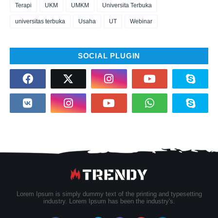
Terapi
UKM
UMKM
Universita Terbuka
universitas terbuka
Usaha
UT
Webinar
SOCIAL PLUGIN
Lorem Ipsum is simply dummy text of the printing and typesetting
industry. Lorem Ipsum has been the industry's.