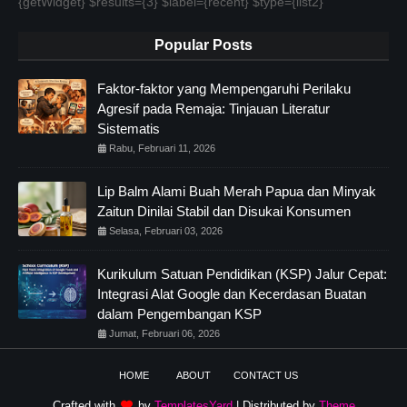
{getWidget} $results={3} $label={recent} $type={list2}
Popular Posts
Faktor-faktor yang Mempengaruhi Perilaku
Agresif pada Remaja: Tinjauan Literatur
Sistematis
Rabu, Februari 11, 2026
Lip Balm Alami Buah Merah Papua dan Minyak
Zaitun Dinilai Stabil dan Disukai Konsumen
Selasa, Februari 03, 2026
Kurikulum Satuan Pendidikan (KSP) Jalur Cepat:
Integrasi Alat Google dan Kecerdasan Buatan
dalam Pengembangan KSP
Jumat, Februari 06, 2026
HOME
ABOUT
CONTACT US
Crafted with
by
TemplatesYard
| Distributed by
Theme