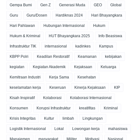
Gempa Bumi
Gen Z
Generasi Muda
GEO
Global
Guru
Guru/Dosen
Hardiknas 2024
Hari Bhayangkara
Hari Pahlawan
Hubungan Internasional
Hukum
Hukum & Kriminal
HUT Bhayangkara 2025
Info Beasiswa
Infrastruktur TIK
internasional
kadinkes
Kampus
KBPP Polri
Keadilan Restoratif
Keamanan
kebijakan
kegiatan
Kegiatan Akademik
Kejaksaan
Keluarga
Kemitraan Industri
Kerja Sama
Kesehatan
keselamatan kerja
Keseruan
Kinerja Kejaksaan
KIP
Kisah Inspiratif
Kolaborasi
Kolaborasi Internasional
Konsumen
Korupsi Infrastruktur
kreatifitas
Kriminal
Krisis Integritas
Kultur
limbah
Lingkungan
Logistik Internasional
Lokal
Lowongan kerja
mahasiswa
Manajemen
masyarakat
Militer
Motivasi
Nasional