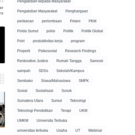
Pengabdian kepada Masyarakat
U
er
Pengabdian Masyarakat
Penghargaan
ns
perikanan
perlombaan
Petani
PKM
Polda Sumut
polisi
Politik
Politik Global
Polri
produktivitas kerja
program
Properti
Psikososial
Research Findings
Restorative Justice
Rumah Tangga
Samosir
sampah
SDGs
Sekolah/Kampus
Sembako
Siswa/Mahasiswa
SMPK
Sosial
Sosialisasi
Sosok
Sumatera Utara
Sumut
Teknologi
Teknologi Pendidikan
Terapi
UKM
UMKM
Universita Terbuka
universitas terbuka
Usaha
UT
Webinar