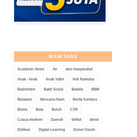
MAIN TAGS
Academic News
Air
aksi masyarakat
Anak - Anak
Anak Yatim
Anti Narkoba
Badminton
Bakti Sosial
Batalla
BBM
Belawan
Bencana Alam
Berita Kampus
Bisnis
Bola
Buruh
CSR
Cuaca ekstrem
Daerah
defisit
demo
Didikan
Digital Learning
Donor Darah