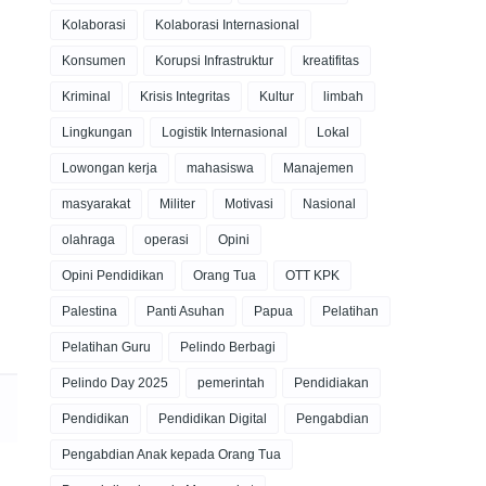
Kolaborasi
Kolaborasi Internasional
Konsumen
Korupsi Infrastruktur
kreatifitas
Kriminal
Krisis Integritas
Kultur
limbah
Lingkungan
Logistik Internasional
Lokal
Lowongan kerja
mahasiswa
Manajemen
masyarakat
Militer
Motivasi
Nasional
olahraga
operasi
Opini
Opini Pendidikan
Orang Tua
OTT KPK
Palestina
Panti Asuhan
Papua
Pelatihan
Pelatihan Guru
Pelindo Berbagi
Pelindo Day 2025
pemerintah
Pendidiakan
Pendidikan
Pendidikan Digital
Pengabdian
Pengabdian Anak kepada Orang Tua