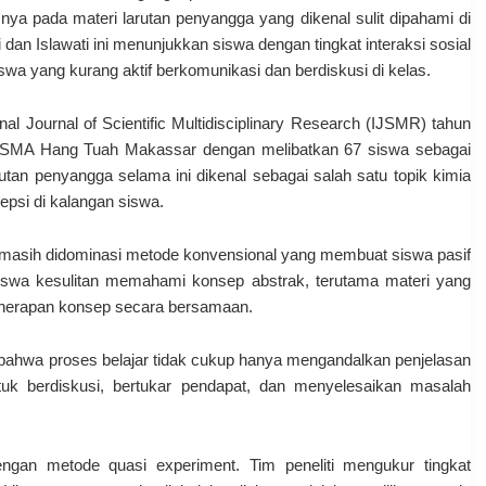
snya pada materi larutan penyangga yang dikenal sulit dipahami di
 dan Islawati ini menunjukkan siswa dengan tingkat interaksi sosial
iswa yang kurang aktif berkomunikasi dan berdiskusi di kelas.
onal Journal of Scientific Multidisciplinary Research (IJSMR) tahun
 di SMA Hang Tuah Makassar dengan melibatkan 67 siswa sebagai
rutan penyangga selama ini dikenal sebagai salah satu topik kimia
psi di kalangan siswa.
h masih didominasi metode konvensional yang membuat siswa pasif
iswa kesulitan memahami konsep abstrak, terutama materi yang
nerapan konsep secara bersamaan.
 bahwa proses belajar tidak cukup hanya mengandalkan penjelasan
uk berdiskusi, bertukar pendapat, dan menyelesaikan masalah
dengan metode quasi experiment. Tim peneliti mengukur tingkat