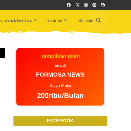
uliah & Beasiswa
Tridarma
Info Iklan
Tampilkan Iklan
ada di
FORMOSA NEWS
Biaya Mulai
200ribu/Bulan
FACEBOOK