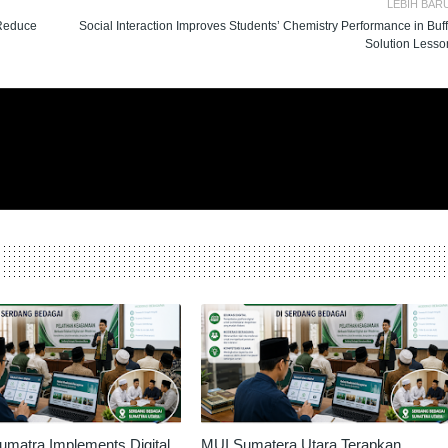
LEBIH BAR
 Reduce
Social Interaction Improves Students’ Chemistry Performance in Buff
Solution Lesso
umatra Implements Digital
MUI Sumatera Utara Terapkan