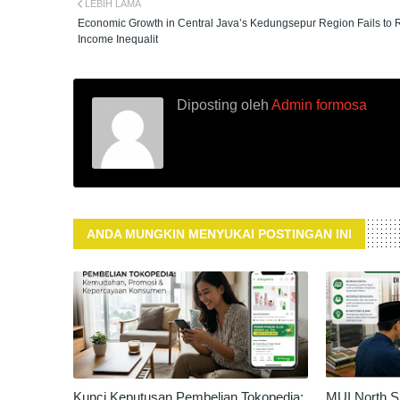
LEBIH LAMA
Economic Growth in Central Java’s Kedungsepur Region Fails to
Income Inequalit
Diposting oleh
Admin formosa
ANDA MUNGKIN MENYUKAI POSTINGAN INI
Kunci Keputusan Pembelian Tokopedia:
MUI North S