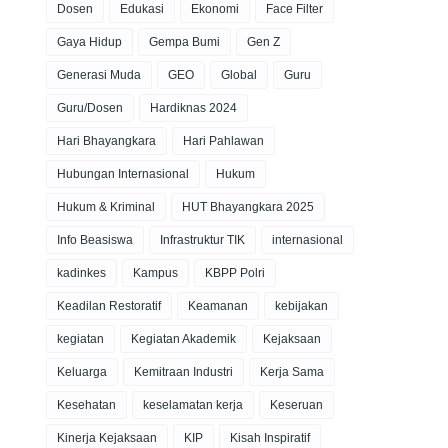
Dosen
Edukasi
Ekonomi
Face Filter
Gaya Hidup
Gempa Bumi
Gen Z
Generasi Muda
GEO
Global
Guru
Guru/Dosen
Hardiknas 2024
Hari Bhayangkara
Hari Pahlawan
Hubungan Internasional
Hukum
Hukum & Kriminal
HUT Bhayangkara 2025
Info Beasiswa
Infrastruktur TIK
internasional
kadinkes
Kampus
KBPP Polri
Keadilan Restoratif
Keamanan
kebijakan
kegiatan
Kegiatan Akademik
Kejaksaan
Keluarga
Kemitraan Industri
Kerja Sama
Kesehatan
keselamatan kerja
Keseruan
Kinerja Kejaksaan
KIP
Kisah Inspiratif