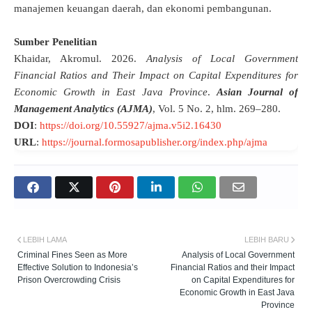
manajemen keuangan daerah, dan ekonomi pembangunan.
Sumber Penelitian
Khaidar, Akromul. 2026.
Analysis of Local Government
Financial Ratios and Their Impact on Capital Expenditures for
Economic Growth in East Java Province
.
Asian Journal of
Management Analytics (AJMA)
, Vol. 5 No. 2, hlm. 269–280.
DOI
:
https://doi.org/10.55927/ajma.v5i2.16430
URL
:
https://journal.formosapublisher.org/index.php/ajma
LEBIH LAMA
LEBIH BARU
Criminal Fines Seen as More
Analysis of Local Government
Effective Solution to Indonesia’s
Financial Ratios and their Impact
Prison Overcrowding Crisis
on Capital Expenditures for
Economic Growth in East Java
Province