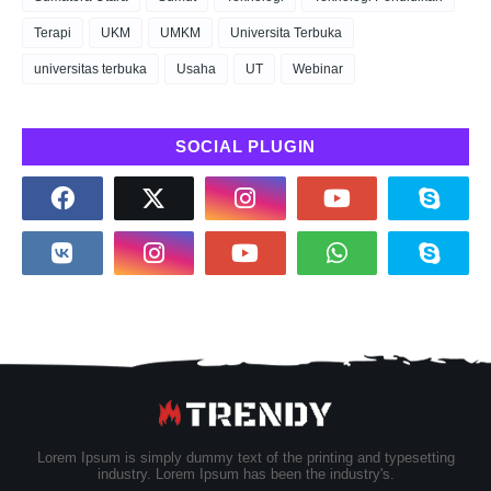
Terapi
UKM
UMKM
Universita Terbuka
universitas terbuka
Usaha
UT
Webinar
SOCIAL PLUGIN
Lorem Ipsum is simply dummy text of the printing and typesetting
industry. Lorem Ipsum has been the industry's.