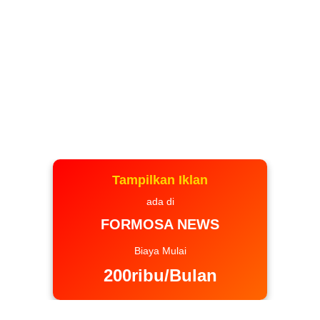
Tampilkan Iklan
ada di
FORMOSA NEWS
Biaya Mulai
200ribu/Bulan