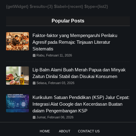
{getWidget} $results={3} $label={recent} $type={list2}
Popular Posts
Faktor-faktor yang Mempengaruhi Perilaku
Agresif pada Remaja: Tinjauan Literatur
Sistematis
Rabu, Februari 11, 2026
Lip Balm Alami Buah Merah Papua dan Minyak
Zaitun Dinilai Stabil dan Disukai Konsumen
Selasa, Februari 03, 2026
Kurikulum Satuan Pendidikan (KSP) Jalur Cepat:
Integrasi Alat Google dan Kecerdasan Buatan
dalam Pengembangan KSP
Jumat, Februari 06, 2026
HOME
ABOUT
CONTACT US