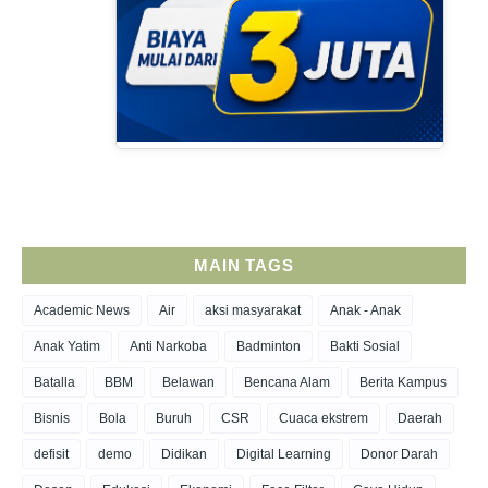
MAIN TAGS
Academic News
Air
aksi masyarakat
Anak - Anak
Anak Yatim
Anti Narkoba
Badminton
Bakti Sosial
Batalla
BBM
Belawan
Bencana Alam
Berita Kampus
Bisnis
Bola
Buruh
CSR
Cuaca ekstrem
Daerah
defisit
demo
Didikan
Digital Learning
Donor Darah