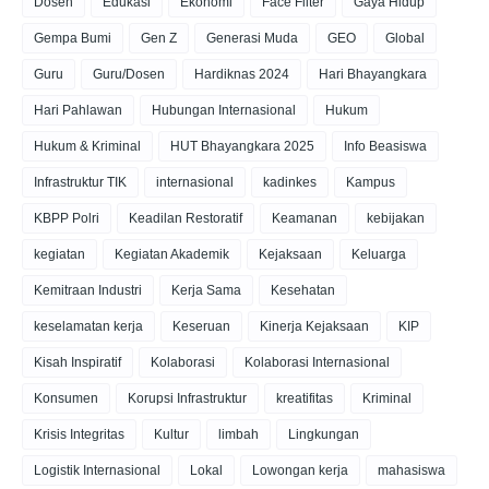
Dosen
Edukasi
Ekonomi
Face Filter
Gaya Hidup
Gempa Bumi
Gen Z
Generasi Muda
GEO
Global
Guru
Guru/Dosen
Hardiknas 2024
Hari Bhayangkara
Hari Pahlawan
Hubungan Internasional
Hukum
Hukum & Kriminal
HUT Bhayangkara 2025
Info Beasiswa
Infrastruktur TIK
internasional
kadinkes
Kampus
KBPP Polri
Keadilan Restoratif
Keamanan
kebijakan
kegiatan
Kegiatan Akademik
Kejaksaan
Keluarga
Kemitraan Industri
Kerja Sama
Kesehatan
keselamatan kerja
Keseruan
Kinerja Kejaksaan
KIP
Kisah Inspiratif
Kolaborasi
Kolaborasi Internasional
Konsumen
Korupsi Infrastruktur
kreatifitas
Kriminal
Krisis Integritas
Kultur
limbah
Lingkungan
Logistik Internasional
Lokal
Lowongan kerja
mahasiswa