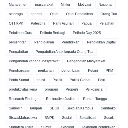
Manajemen
masyarakat
Militer
Motivasi
Nasional
olahraga
operasi
Opini
Opini Pendidikan
Orang Tua
OTT KPK
Palestina
Panti Asuhan
Papua
Pelatihan
Pelatihan Guru
Pelindo Berbagi
Pelindo Day 2025
pemerintah
Pendidiakan
Pendidikan
Pendidikan Digital
Pengabdian
Pengabdian Anak kepada Orang Tua
Pengabdian kepada Masyarakat
Pengabdian Masyarakat
Penghargaan
perikanan
perlombaan
Petani
PKM
Polda Sumut
polisi
Politik
Politik Global
Polri
produktivitas kerja
program
Properti
Psikososial
Research Findings
Restorative Justice
Rumah Tangga
Samosir
sampah
SDGs
Sekolah/Kampus
Sembako
Siswa/Mahasiswa
SMPK
Sosial
Sosialisasi
Sosok
Sumatera Utara
Sumut
Teknologi
Teknologi Pendidikan