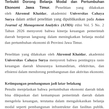
Terbukti Dorong Belanja Modal dan Pertumbuhan
Ekonomi Jawa Timur.
P
enelitian
yang dilakukan
oleh
Akromul Khaidar
, akademisi
Universitas Cahaya
dalam artikel penelitian yang dipublikasikan pada
Surya
Asian
e
Journal of Management Analytics (AJMA)
disi Vol. 5 No. 2
Tahun 2026 menyoroti bahwa kinerja keuangan pemerintah
daerah berperan langsung dalam meningkatkan belanja modal
dan pertumbuhan ekonomi di Provinsi Jawa Timur.
P
enelitian
yang dilakukan oleh
Akromul Khaidar
, akademisi
Universitas Cahaya Surya
menyoroti bahwa pentingnya rasio
keuangan daerah khususnya kemandirian, efektivitas, dan
efisiensi dalam mendorong pembangunan dan aktivitas ekonomi.
Ketimpangan pembangunan jadi latar belakang
Penulis menjelaskan bahwa pertumbuhan ekonomi daerah tidak
bisa dilepaskan dari kemampuan pemerintah daerah dalam
mengelola keuangan, terutama dalam mengalokasikan belanja
modal seperti pembangunan infrastruktur dan fasilitas publik.